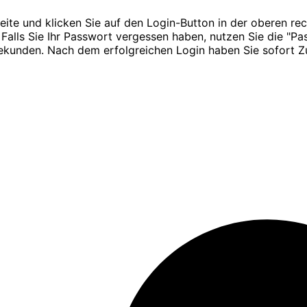
ite und klicken Sie auf den Login-Button in der oberen rec
n. Falls Sie Ihr Passwort vergessen haben, nutzen Sie die "
kunden. Nach dem erfolgreichen Login haben Sie sofort Zugr