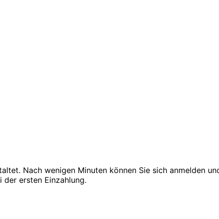
estaltet. Nach wenigen Minuten können Sie sich anmelden u
i der ersten Einzahlung.